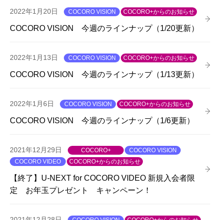
2022年1月20日
COCORO VISION
COCORO+からのお知らせ
COCORO VISION 今週のラインナップ（1/20更新）
2022年1月13日
COCORO VISION
COCORO+からのお知らせ
COCORO VISION 今週のラインナップ（1/13更新）
2022年1月6日
COCORO VISION
COCORO+からのお知らせ
COCORO VISION 今週のラインナップ（1/6更新）
2021年12月29日
COCORO+
COCORO VISION
COCORO VIDEO
COCORO+からのお知らせ
【終了】U-NEXT for COCORO VIDEO 新規入会者限
定 お年玉プレゼント キャンペーン！
2021年12月28日
COCORO VISION
COCORO+からのお知らせ