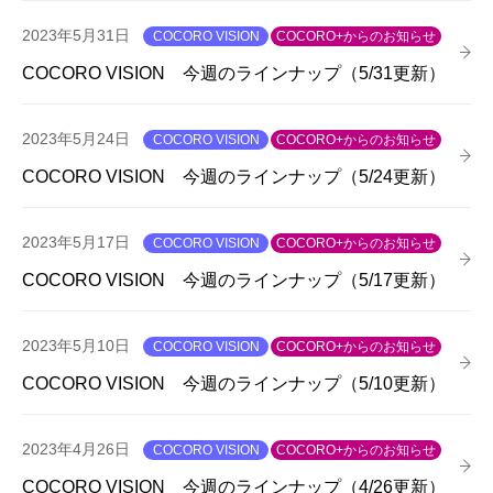
2023年5月31日
COCORO VISION
COCORO+からのお知らせ
COCORO VISION 今週のラインナップ（5/31更新）
2023年5月24日
COCORO VISION
COCORO+からのお知らせ
COCORO VISION 今週のラインナップ（5/24更新）
2023年5月17日
COCORO VISION
COCORO+からのお知らせ
COCORO VISION 今週のラインナップ（5/17更新）
2023年5月10日
COCORO VISION
COCORO+からのお知らせ
COCORO VISION 今週のラインナップ（5/10更新）
2023年4月26日
COCORO VISION
COCORO+からのお知らせ
COCORO VISION 今週のラインナップ（4/26更新）