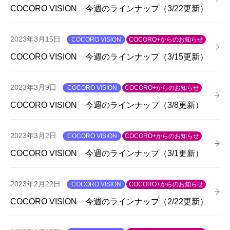
COCORO VISION 今週のラインナップ（3/22更新）
2023年3月15日
COCORO VISION
COCORO+からのお知らせ
COCORO VISION 今週のラインナップ（3/15更新）
2023年3月9日
COCORO VISION
COCORO+からのお知らせ
COCORO VISION 今週のラインナップ（3/8更新）
2023年3月2日
COCORO VISION
COCORO+からのお知らせ
COCORO VISION 今週のラインナップ（3/1更新）
2023年2月22日
COCORO VISION
COCORO+からのお知らせ
COCORO VISION 今週のラインナップ（2/22更新）