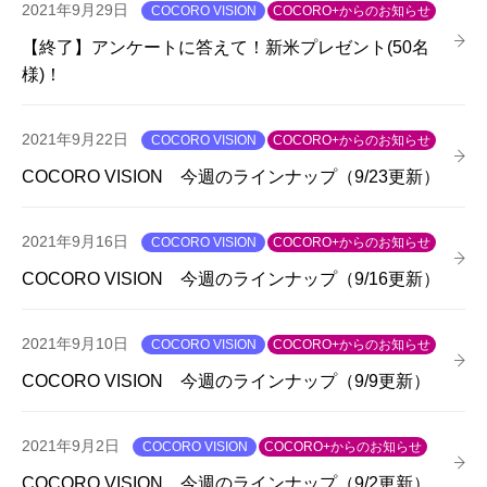
2021年9月29日
COCORO VISION
COCORO+からのお知らせ
【終了】アンケートに答えて！新米プレゼント(50名
様)！
2021年9月22日
COCORO VISION
COCORO+からのお知らせ
COCORO VISION 今週のラインナップ（9/23更新）
2021年9月16日
COCORO VISION
COCORO+からのお知らせ
COCORO VISION 今週のラインナップ（9/16更新）
2021年9月10日
COCORO VISION
COCORO+からのお知らせ
COCORO VISION 今週のラインナップ（9/9更新）
2021年9月2日
COCORO VISION
COCORO+からのお知らせ
COCORO VISION 今週のラインナップ（9/2更新）