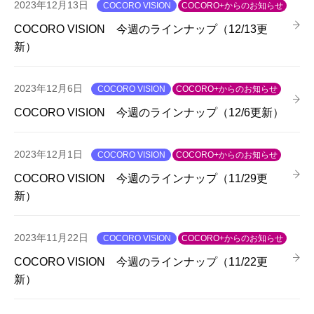
2023年12月13日
COCORO VISION
COCORO+からのお知らせ
COCORO VISION 今週のラインナップ（12/13更
新）
2023年12月6日
COCORO VISION
COCORO+からのお知らせ
COCORO VISION 今週のラインナップ（12/6更新）
2023年12月1日
COCORO VISION
COCORO+からのお知らせ
COCORO VISION 今週のラインナップ（11/29更
新）
2023年11月22日
COCORO VISION
COCORO+からのお知らせ
COCORO VISION 今週のラインナップ（11/22更
新）