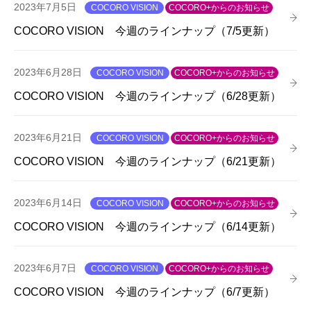
2023年7月5日
COCORO VISION
COCORO+からのお知らせ
COCORO VISION 今週のラインナップ（7/5更新）
2023年6月28日
COCORO VISION
COCORO+からのお知らせ
COCORO VISION 今週のラインナップ（6/28更新）
2023年6月21日
COCORO VISION
COCORO+からのお知らせ
COCORO VISION 今週のラインナップ（6/21更新）
2023年6月14日
COCORO VISION
COCORO+からのお知らせ
COCORO VISION 今週のラインナップ（6/14更新）
2023年6月7日
COCORO VISION
COCORO+からのお知らせ
COCORO VISION 今週のラインナップ（6/7更新）