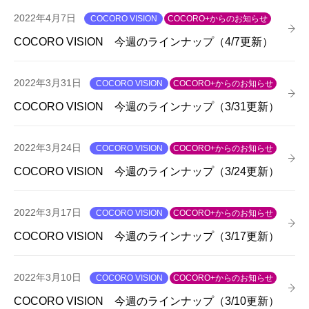
2022年4月7日
COCORO VISION
COCORO+からのお知らせ
COCORO VISION 今週のラインナップ（4/7更新）
2022年3月31日
COCORO VISION
COCORO+からのお知らせ
COCORO VISION 今週のラインナップ（3/31更新）
2022年3月24日
COCORO VISION
COCORO+からのお知らせ
COCORO VISION 今週のラインナップ（3/24更新）
2022年3月17日
COCORO VISION
COCORO+からのお知らせ
COCORO VISION 今週のラインナップ（3/17更新）
2022年3月10日
COCORO VISION
COCORO+からのお知らせ
COCORO VISION 今週のラインナップ（3/10更新）