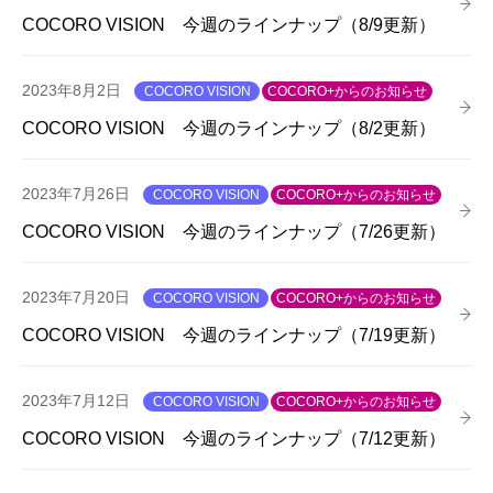
COCORO VISION 今週のラインナップ（8/9更新）
2023年8月2日
COCORO VISION
COCORO+からのお知らせ
COCORO VISION 今週のラインナップ（8/2更新）
2023年7月26日
COCORO VISION
COCORO+からのお知らせ
COCORO VISION 今週のラインナップ（7/26更新）
2023年7月20日
COCORO VISION
COCORO+からのお知らせ
COCORO VISION 今週のラインナップ（7/19更新）
2023年7月12日
COCORO VISION
COCORO+からのお知らせ
COCORO VISION 今週のラインナップ（7/12更新）