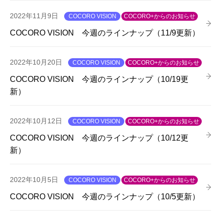
2022年11月9日
COCORO VISION
COCORO+からのお知らせ
COCORO VISION 今週のラインナップ（11/9更新）
2022年10月20日
COCORO VISION
COCORO+からのお知らせ
COCORO VISION 今週のラインナップ（10/19更
新）
2022年10月12日
COCORO VISION
COCORO+からのお知らせ
COCORO VISION 今週のラインナップ（10/12更
新）
2022年10月5日
COCORO VISION
COCORO+からのお知らせ
COCORO VISION 今週のラインナップ（10/5更新）