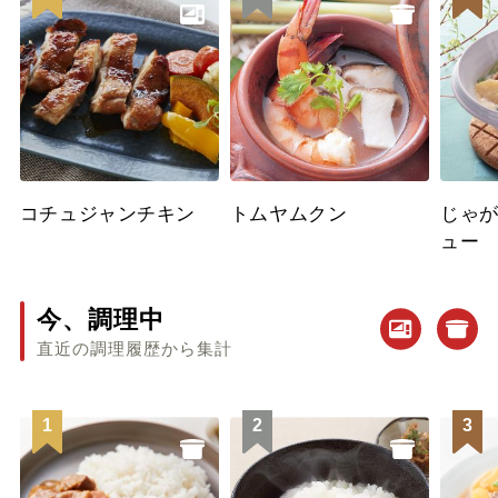
コチュジャンチキン
トムヤムクン
じゃ
ュー
今、調理中
直近の調理履歴から集計
1
2
3