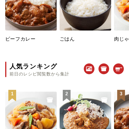
ビーフカレー
ごはん
肉じ
人気ランキング
前日のレシピ閲覧数から集計
1
2
3