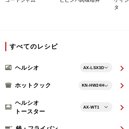
ゴーヤジャム
ビビンバ肉味噌丼
ケイ
タ
すべてのレシピ
ヘルシオ
AX-LSX3D
ホットクック
KN-HW24H
ヘルシオ

AX-WT1
トースター
鍋・フライパン