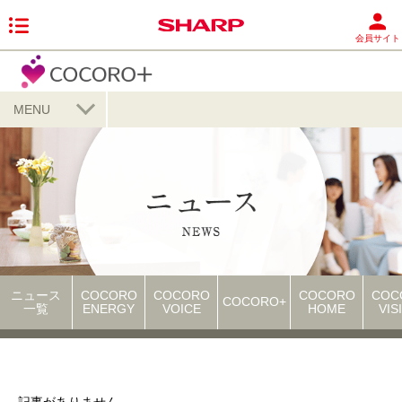
会員サイト
MENU
ニュース
COCORO
COCORO
COCORO
COC
COCORO+
一覧
ENERGY
VOICE
HOME
VIS
記事がありません。