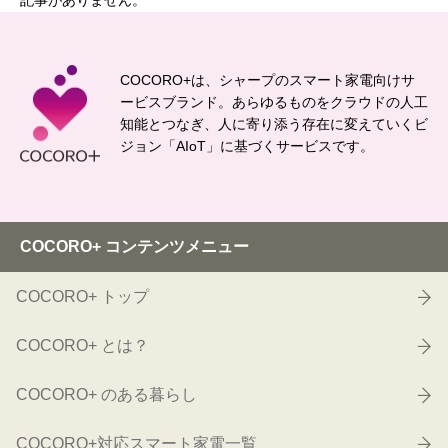
COCORO+は、シャープのスマート家電向けサ
ービスブランド。
あらゆるものをクラウドの人工
知能とつなぎ、
人に寄り添う存在に変えていくビ
ジョン「AIoT」に基づくサービスです。
COCORO+ コンテンツメニュー
COCORO+ トップ
COCORO+ とは？
COCORO+ のある暮らし
COCORO+対応スマート家電一覧