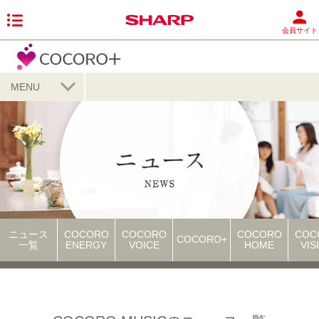
会員サイト
MENU
ニュース
COCORO
COCORO
COCORO
COC
COCORO+
一覧
ENERGY
VOICE
HOME
VIS