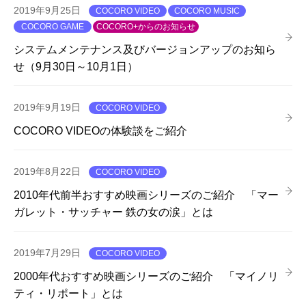
2019年9月25日
COCORO VIDEO
COCORO MUSIC
COCORO GAME
COCORO+からのお知らせ
システムメンテナンス及びバージョンアップのお知ら
せ（9月30日～10月1日）
2019年9月19日
COCORO VIDEO
COCORO VIDEOの体験談をご紹介
2019年8月22日
COCORO VIDEO
2010年代前半おすすめ映画シリーズのご紹介 「マー
ガレット・サッチャー 鉄の女の涙」とは
2019年7月29日
COCORO VIDEO
2000年代おすすめ映画シリーズのご紹介 「マイノリ
ティ・リポート」とは