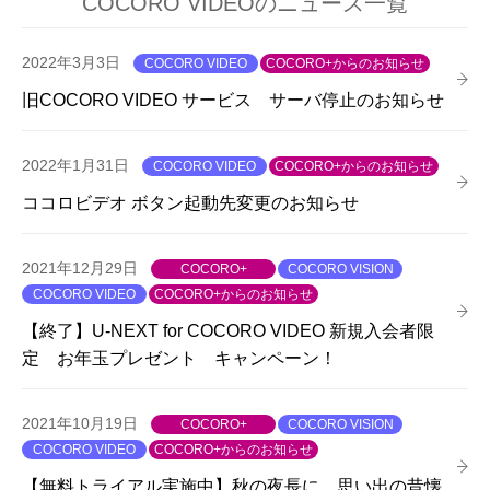
COCORO VIDEOのニュース一覧
2022年3月3日
COCORO VIDEO
COCORO+からのお知らせ
旧COCORO VIDEO サービス サーバ停止のお知らせ
2022年1月31日
COCORO VIDEO
COCORO+からのお知らせ
ココロビデオ ボタン起動先変更のお知らせ
2021年12月29日
COCORO+
COCORO VISION
COCORO VIDEO
COCORO+からのお知らせ
【終了】U-NEXT for COCORO VIDEO 新規入会者限
定 お年玉プレゼント キャンペーン！
2021年10月19日
COCORO+
COCORO VISION
COCORO VIDEO
COCORO+からのお知らせ
【無料トライアル実施中】秋の夜長に、思い出の昔懐