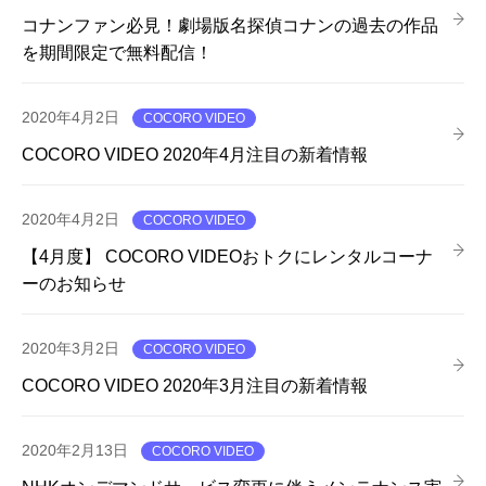
コナンファン必見！劇場版名探偵コナンの過去の作品
を期間限定で無料配信！
2020年4月2日
COCORO VIDEO
COCORO VIDEO 2020年4月注目の新着情報
2020年4月2日
COCORO VIDEO
【4月度】 COCORO VIDEOおトクにレンタルコーナ
ーのお知らせ
2020年3月2日
COCORO VIDEO
COCORO VIDEO 2020年3月注目の新着情報
2020年2月13日
COCORO VIDEO