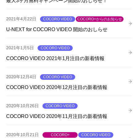
最大3ヶ月無料キャンペーン開始のおしらせ！
2021年4月22日
COCORO VIDEO
COCORO+からのお知らせ
U-NEXT for COCORO VIDEO 開始のおしらせ
2021年1月5日
COCORO VIDEO
COCORO VIDEO 2021年1月注目の新着情報
2020年12月4日
COCORO VIDEO
COCORO VIDEO 2020年12月注目の新着情報
2020年10月26日
COCORO VIDEO
COCORO VIDEO 2020年11月注目の新着情報
2020年10月21日
COCORO+
COCORO VIDEO