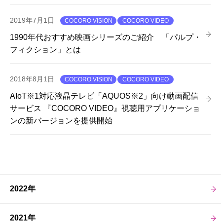
2019年7月1日
COCORO VISION
COCORO VIDEO
1990年代おすすめ映画シリーズのご紹介 「パルプ・
フィクション」とは
2018年8月1日
COCORO VISION
COCORO VIDEO
AIoT※1対応液晶テレビ「AQUOS※2」向け動画配信
サービス 『COCORO VIDEO』視聴用アプリケーショ
ンの新バージョンを提供開始
2022年
2021年