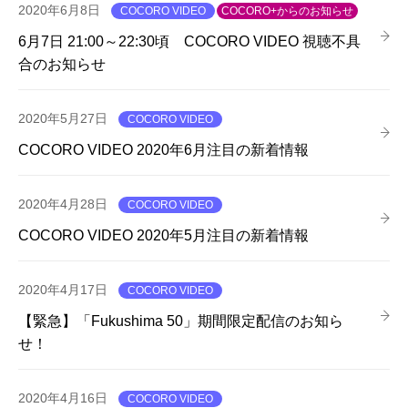
2020年6月8日
COCORO VIDEO
COCORO+からのお知らせ
6月7日 21:00～22:30頃 COCORO VIDEO 視聴不具
合のお知らせ
2020年5月27日
COCORO VIDEO
COCORO VIDEO 2020年6月注目の新着情報
2020年4月28日
COCORO VIDEO
COCORO VIDEO 2020年5月注目の新着情報
2020年4月17日
COCORO VIDEO
【緊急】「Fukushima 50」期間限定配信のお知ら
せ！
2020年4月16日
COCORO VIDEO