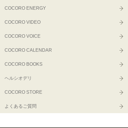
COCORO ENERGY
COCORO VIDEO
COCORO VOICE
COCORO CALENDAR
COCORO BOOKS
ヘルシオデリ
COCORO STORE
よくあるご質問