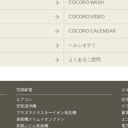
COCORO WASH
COCORO VIDEO
COCORO CALENDAR
ヘルシオデリ
よくあるご質問
空調家電
エ
エアコン
住
空気清浄機
ク
プラズマクラスターイオン発生機
蓄
扇風機スリムイオンファン
エ
衣類ふとん乾燥機
電