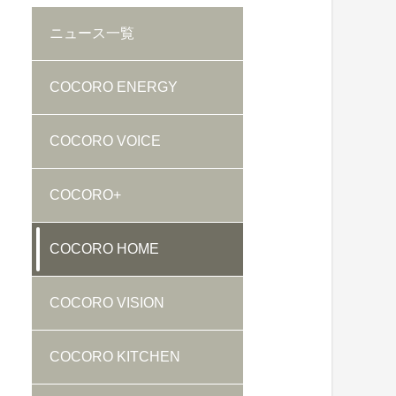
ニュース
一覧
COCORO ENERGY
COCORO VOICE
COCORO+
COCORO HOME
COCORO VISION
COCORO KITCHEN