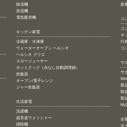
除湿機
産
加湿機
電気暖房機
コ
コ
キッチン家電
ネ
冷蔵庫・冷凍庫
行
ウォーターオーブン ヘルシオ
コ
ヘルシオ グリエ
スロージューサー
サ
ホットクック（水なし自動調理鍋）
サ
炊飯器
W
オーブン/電子レンジ
製
ジャー炊飯器
取
製
生活家電
My
洗濯機
超音波ウォッシャー
全
掃除機
法