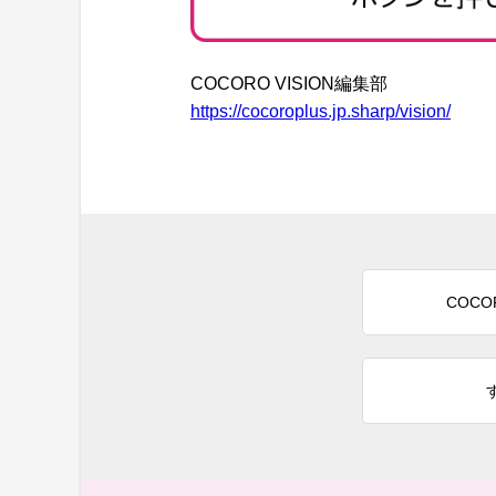
COCORO VISION編集部
https://cocoroplus.jp.sharp/vision/
COCO