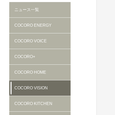
ニュース
一覧
COCORO ENERGY
COCORO VOICE
COCORO+
COCORO HOME
COCORO VISION
COCORO KITCHEN