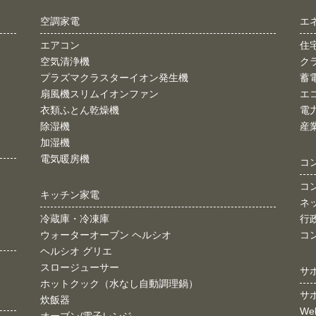
空調家電
エ
エアコン
住
空気清浄機
ク
プラズマクラスターイオン発生機
蓄
扇風機スリムイオンファン
エ
衣類ふとん乾燥機
電
除湿機
産
加湿機
電気暖房機
コ
コ
キッチン家電
ネ
冷蔵庫・冷凍庫
行
ウォーターオーブン ヘルシオ
コ
ヘルシオ グリエ
スロージューサー
サ
ホットクック（水なし自動調理鍋）
サ
炊飯器
W
オーブン/電子レンジ