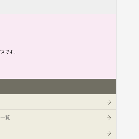
。
ビスです。
電一覧