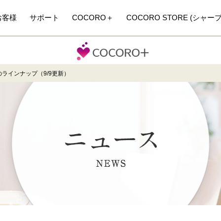
お客様
サポート
COCORO＋
COCORO STORE (シャー
週のラインナップ（9/9更新）