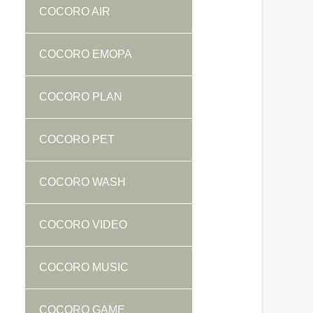
COCORO AIR
COCORO EMOPA
COCORO PLAN
COCORO PET
COCORO WASH
COCORO VIDEO
COCORO MUSIC
COCORO GAME