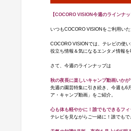
【COCORO
VISION今週のラインナ
いつもCOCORO VISIONをご利
COCORO VISIONでは、テレビ
役立ち情報＆気になるエンタメ情報を
さて、今週のラインナップは
秋の夜長に楽しいキャンプ動画いかが
先週の園芸特集に引き続き、今週も6
ア・キャンプ動画」をご紹介。
心も体も軽やかに！誰でもできるフィ
テレビを見ながらご一緒に！誰でもで