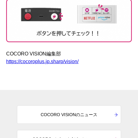
COCORO VISION編集部
https://cocoroplus.jp.sharp/vision/
COCORO VISIONのニュース