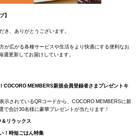
ップ】
用いただき、ありがとうございます。
の使い方が広がる各種サービスや生活をより快適にする便利なお
毎週更新してお届けしています。
COCORO MEMBERS新規会員登録者さまプレゼントキ
ジに表示されているQRコードから、COCORO MEMBERSに新
選で合計30名様に豪華プレゼントが当たります！
中＆リラックス
い！時短ごはん特集