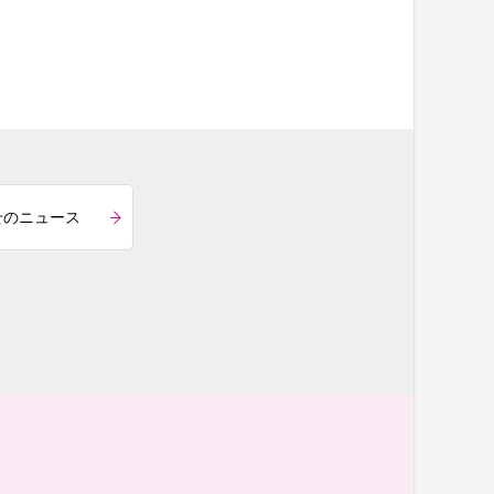
せのニュース
。