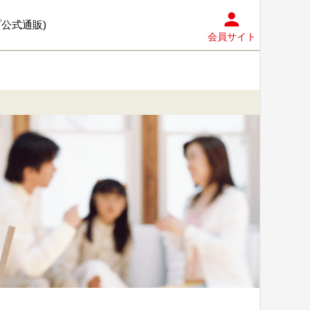
プ公式通販)
会員サイト