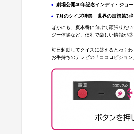
劇場公開40年記念インディ・ジョー
7月のクイズ特集 世界の国旗第3弾
ほかにも、夏本番に向けて頑張りたい
ジー体操など、便利で楽しい情報が盛
毎日起動してクイズに答えるとわくわ
お手持ちのテレビの「ココロビジョン