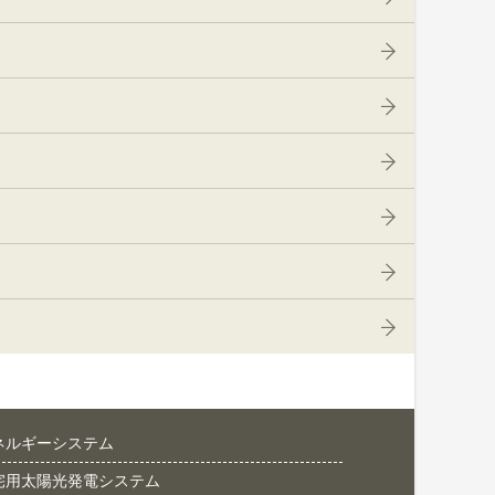
ネルギーシステム
宅用太陽光発電システム