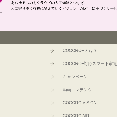
あらゆるものをクラウドの人工知能とつなぎ、
人に寄り添う存在に変えていくビジョン「AIoT」に基づくサー
COCORO+ とは？
COCORO+対応スマート家
キャンペーン
動画コンテンツ
COCORO VISION
COCORO AIR