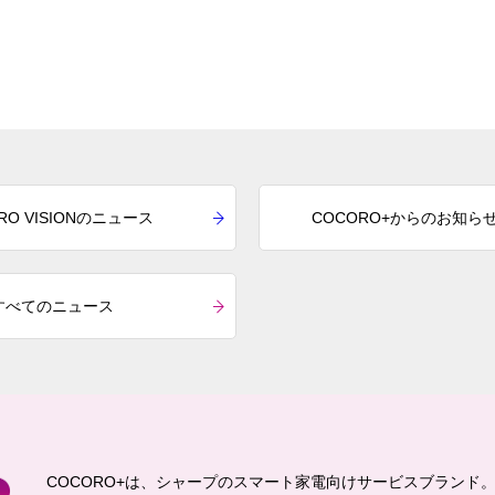
RO VISIONのニュース
COCORO+からのお知ら
すべてのニュース
COCORO+は、シャープのスマート家電向けサービスブランド