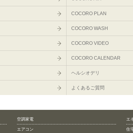
COCORO PLAN
COCORO WASH
COCORO VIDEO
COCORO CALENDAR
ヘルシオデリ
よくあるご質問
空調家電
エ
エアコン
住