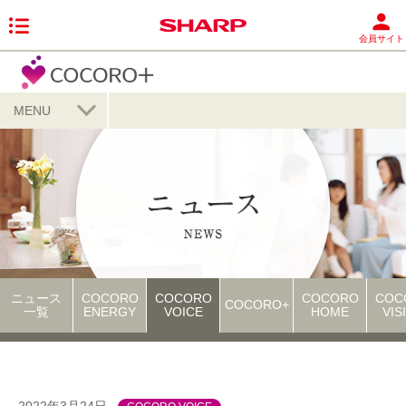
会員サイト
MENU
ニュース
COCORO
COCORO
COCORO
COC
COCORO+
一覧
ENERGY
VOICE
HOME
VIS
2022年3月24日