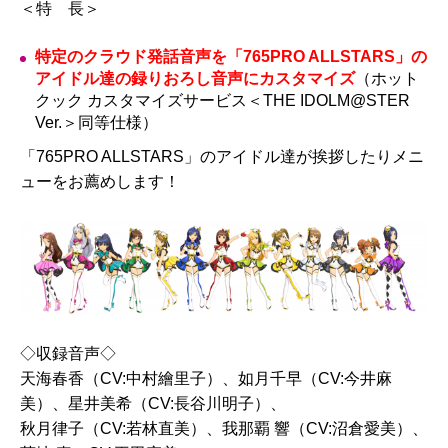
＜特 長＞
特定のクラウド発話音声を「765PRO ALLSTARS」の
アイドル達の録りおろし音声にカスタマイズ
（ホット
クック カスタマイズサービス＜THE IDOLM@STER
Ver.＞同等仕様）
「765PRO ALLSTARS」のアイドル達が挨拶したりメニ
ューをお薦めします！
◇収録音声◇
天海春香（CV:中村繪里子）、如月千早（CV:今井麻
美）、星井美希（CV:長谷川明子）、
秋月律子（CV:若林直美）、我那覇 響（CV:沼倉愛美）、