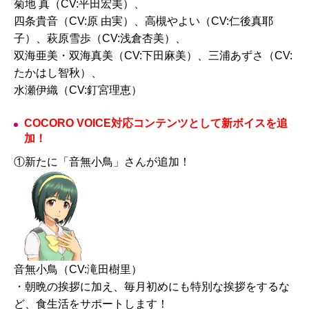
菊地 真（CV:平田宏美）、
四条貴音（CV:原 由実）、高槻やよい（CV:仁後真耶
子）、萩原雪歩（CV:浅倉杏美）、
双海亜美・双海真美（CV:下田麻美）、三浦あずさ（CV:
たかはし智秋）、
水瀬伊織（CV:釘宮理恵）
COCORO VOICE対応コンテンツとして新ボイスを追
加！
①新たに「音無小鳥」さんが追加！
音無小鳥（CV:滝田樹里）
・朝晩の挨拶に加え、毎月初めにも特別な挨拶をするな
ど、食生活をサポートします！