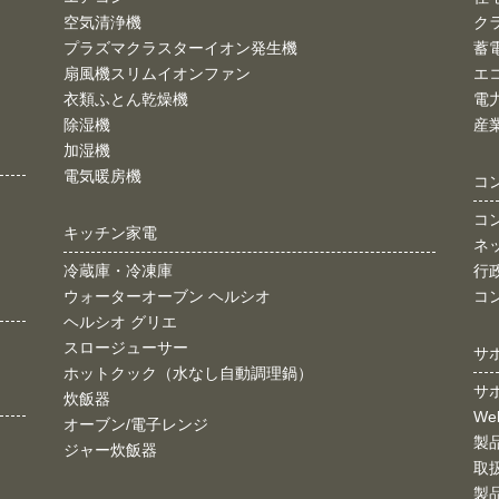
空気清浄機
ク
プラズマクラスターイオン発生機
蓄
扇風機スリムイオンファン
エ
衣類ふとん乾燥機
電
除湿機
産
加湿機
電気暖房機
コ
コ
キッチン家電
ネ
冷蔵庫・冷凍庫
行
ウォーターオーブン ヘルシオ
コ
ヘルシオ グリエ
スロージューサー
サ
ホットクック（水なし自動調理鍋）
サ
炊飯器
W
オーブン/電子レンジ
製
ジャー炊飯器
取
製