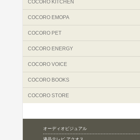
COCORO KITCHEN
COCORO EMOPA
COCORO PET
COCORO ENERGY
COCORO VOICE
COCORO BOOKS
COCORO STORE
オーディオビジュアル
液晶テレビ アクオス