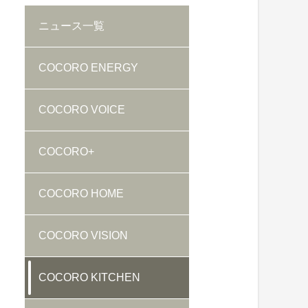
ニュース
一覧
COCORO ENERGY
COCORO VOICE
COCORO+
COCORO HOME
COCORO VISION
COCORO KITCHEN