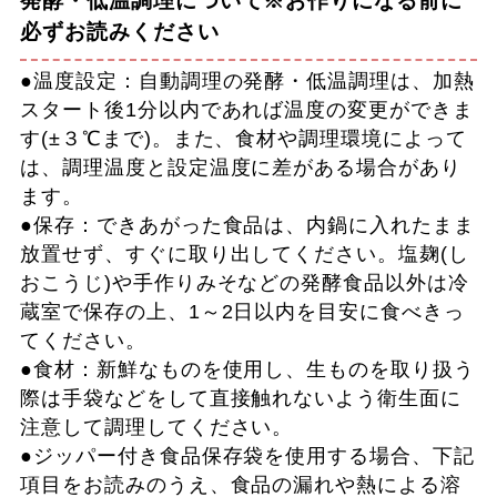
発酵・低温調理について※お作りになる前に
必ずお読みください
●温度設定：自動調理の発酵・低温調理は、加熱
スタート後1分以内であれば温度の変更ができま
す(±３℃まで)。また、食材や調理環境によって
は、調理温度と設定温度に差がある場合があり
ます。
●保存：できあがった食品は、内鍋に入れたまま
放置せず、すぐに取り出してください。塩麹(し
おこうじ)や手作りみそなどの発酵食品以外は冷
蔵室で保存の上、1～2日以内を目安に食べきっ
てください。
●食材：新鮮なものを使用し、生ものを取り扱う
際は手袋などをして直接触れないよう衛生面に
注意して調理してください。
●ジッパー付き食品保存袋を使用する場合、下記
項目をお読みのうえ、食品の漏れや熱による溶