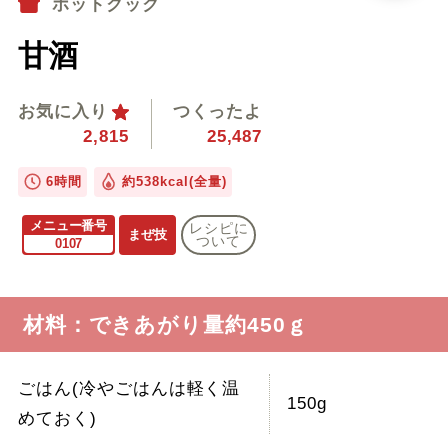
ホットクック
甘酒
お気に入り
つくったよ
2,815
25,487
6時間
約538kcal(全量)
メニュー番号
レシピに
まぜ技
ついて
0107
材料：できあがり量約450ｇ
ごはん(冷やごはんは軽く温
150g
めておく)