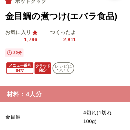
ホットクック
金目鯛の煮つけ(エバラ食品)
お気に入り
つくったよ
1,796
2,811
20分
メニュー番号
クラウド
レシピに
ついて
限定
0477
材料：4人分
4切れ(1切れ
金目鯛
100g)