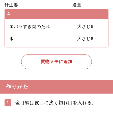
針生姜
適量
A
エバラすき焼のたれ
大さじ6
水
大さじ6
買物メモに追加
作りかた
1
金目鯛は皮目に浅く切れ目を入れる。