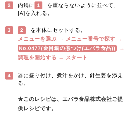
2
内鍋に
1
を重ならないように並べて、
[A]を入れる。
3
2
を本体にセットする。
メニューを選ぶ → メニュー番号で探す →
No.0477(金目鯛の煮つけ(エバラ食品))
→
調理を開始する → スタート
4
器に盛り付け、煮汁をかけ、針生姜を添え
る。
​ ​
★このレシピは、エバラ食品株式会社ご提
供レシピです。
​ ​