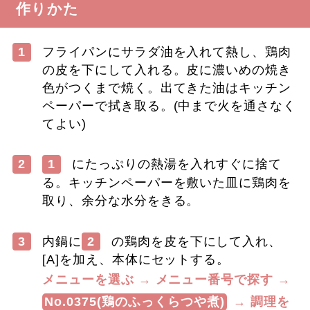
作りかた
1
フライパンにサラダ油を入れて熱し、鶏肉
の皮を下にして入れる。皮に濃いめの焼き
色がつくまで焼く。出てきた油はキッチン
ペーパーで拭き取る。(中まで火を通さなく
てよい)
2
1
にたっぷりの熱湯を入れすぐに捨て
る。キッチンペーパーを敷いた皿に鶏肉を
取り、余分な水分をきる。
3
内鍋に
2
の鶏肉を皮を下にして入れ、
[A]を加え、本体にセットする。
メニューを選ぶ → メニュー番号で探す →
No.0375(鶏のふっくらつや煮)
→ 調理を