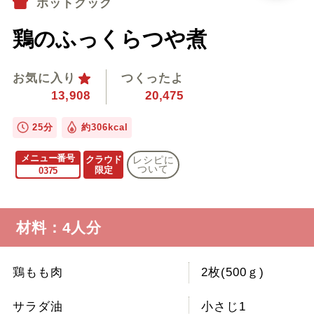
ホットクック
鶏のふっくらつや煮
お気に入り
つくったよ
13,908
20,475
25分
約306kcal
メニュー番号
クラウド
レシピに
ついて
限定
0375
材料：4人分
鶏もも肉
2枚(500ｇ)
サラダ油
小さじ1