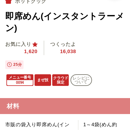
ホットクック
即席めん(インスタントラーメ
ン)
お気に入り
つくったよ
1,620
16,038
25分
メニュー番号
クラウド
レシピに
まぜ技
ついて
限定
0094
材料
市販の袋入り即席めん(イン
1～4袋(めん約