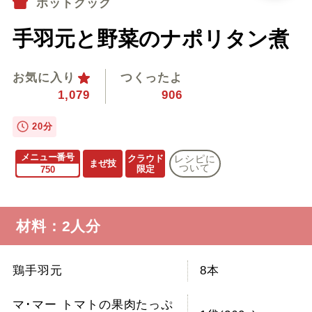
ホットクック
手羽元と野菜のナポリタン煮
お気に入り
つくったよ
1,079
906
20分
メニュー番号
クラウド
レシピに
まぜ技
ついて
限定
750
材料：2人分
鶏手羽元
8本
マ･マー トマトの果肉たっぷ