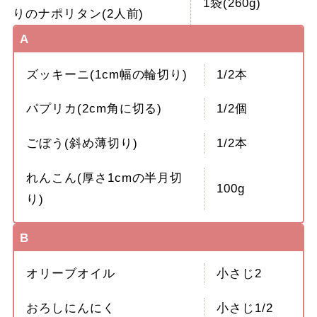
1袋(260g)
りのナポリタン(2人前)
A
ズッキーニ(1cm幅の輪切り)
1/2本
パプリカ(2cm角に切る)
1/2個
ごぼう(斜め薄切り)
1/2本
れんこん(厚さ1cmの半月切
100g
り)
B
オリーブオイル
小さじ2
おろしにんにく
小さじ1/2