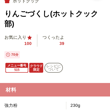
ホットクック
りんごづくし(ホットクック
部)
お気に入り
つくったよ
100
39
70分
メニュー番号
クラウド
レシピに
ついて
限定
515
材料
強力粉
230g