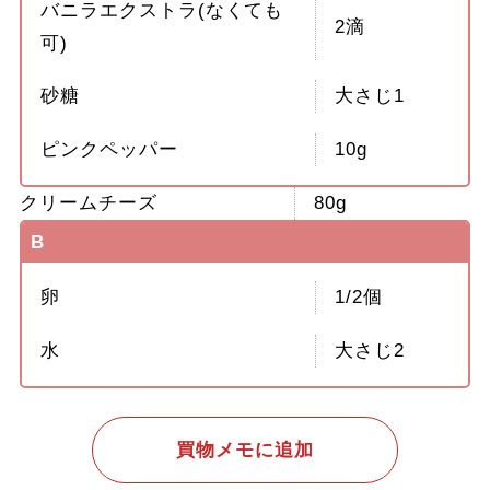
バニラエクストラ(なくても
2滴
可)
砂糖
大さじ1
ピンクペッパー
10g
クリームチーズ
80g
B
卵
1/2個
水
大さじ2
買物メモに追加