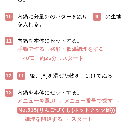
10
内鍋に分量外のバターをぬり、
9
の生地
を入れる。
11
内鍋を本体にセットする。
手動で作る→発酵・低温調理をする
→40℃→約35分→スタート
12
11
後、[B]を混ぜた物を、はけでぬる。
13
内鍋を本体にセットする。
メニューを選ぶ → メニュー番号で探す →
No.515(りんごづくし(ホットクック部))
→ 調理を開始する → スタート