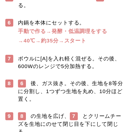
る。
6
内鍋を本体にセットする。
手動で作る→発酵・低温調理をする
→40℃→約35分→スタート
7
ボウルに[A]を入れ軽く混ぜる。その後、
600Wのレンジで5分加熱する。
8
6
後、ガス抜き。その後、生地を8等分
に分割し、1つずつ生地を丸め、10分ほど
置く。
9
8
の生地を広げ、
7
とクリームチー
ズを生地にのせて閉じ目を下にして閉じ
る。