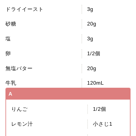
ドライイースト
3g
砂糖
20g
塩
3g
卵
1/2個
無塩バター
20g
牛乳
120mL
A
りんご
1/2個
レモン汁
小さじ1