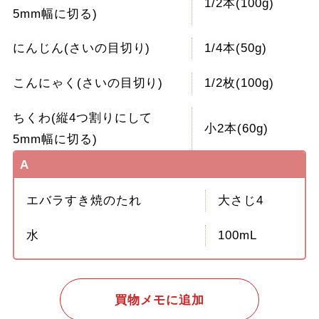
1/2本(100g)
5mm幅に切る)
にんじん(さいの目切り)
1/4本(50g)
こんにゃく(さいの目切り)
1/2枚(100g)
ちくわ(縦4つ割りにして
小2本(60g)
5mm幅に切る)
A
エバラすき焼のたれ
大さじ4
水
100mL
買物メモに追加