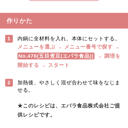
作りかた
1
内鍋に全材料を入れ、本体にセットする。
メニューを選ぶ → メニュー番号で探す →
No.476(五目煮豆(エバラ食品))
→ 調理を
開始する → スタート
2
加熱後、やさしく混ぜ合わせて味をなじま
せる。
​ ​
★このレシピは、エバラ食品株式会社ご提
供レシピです。
​ ​