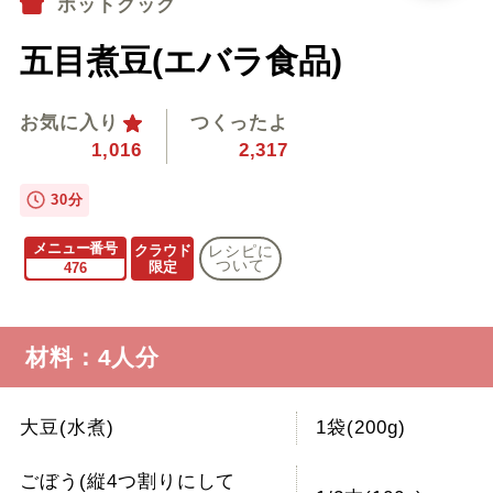
ホットクック
五目煮豆(エバラ食品)
お気に入り
つくったよ
1,016
2,317
30分
メニュー番号
クラウド
レシピに
ついて
限定
476
材料：4人分
大豆(水煮)
1袋(200g)
ごぼう(縦4つ割りにして