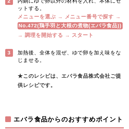
2
内鍋にゆで卵以外の材料を入れ、本体にセ
ットする。
メニューを選ぶ → メニュー番号で探す →
No.472(鶏手羽と大根の煮物(エバラ食品))
→ 調理を開始する → スタート
3
加熱後、全体を混ぜ、ゆで卵を加え味をな
じませる。
​ ​
★このレシピは、エバラ食品株式会社ご提
供レシピです。
​ ​
エバラ食品からのおすすめポイント