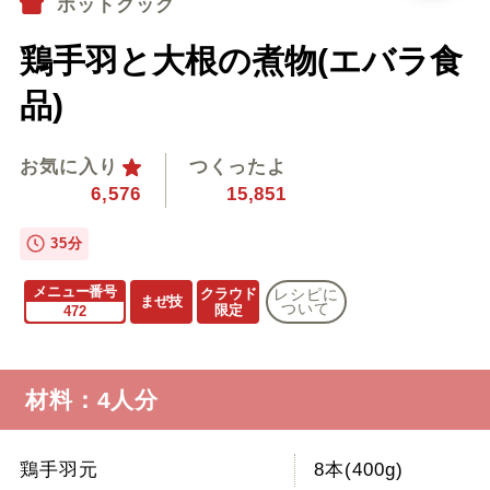
ホットクック
鶏手羽と大根の煮物(エバラ食
品)
お気に入り
つくったよ
6,576
15,851
35分
メニュー番号
クラウド
レシピに
まぜ技
ついて
限定
472
材料：4人分
鶏手羽元
8本(400g)