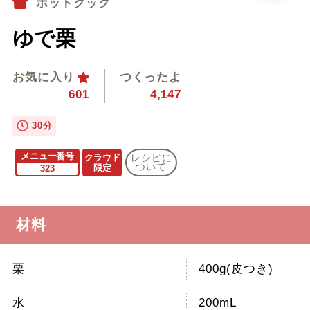
ホットクック
ゆで栗
お気に入り
つくったよ
601
4,147
30分
メニュー番号
クラウド
レシピに
ついて
限定
323
材料
栗
400g(皮つき)
水
200mL