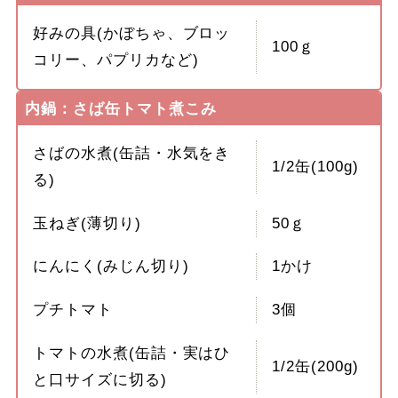
好みの具(かぼちゃ、ブロッ
100ｇ
コリー、パプリカなど)
内鍋：さば缶トマト煮こみ
さばの水煮(缶詰・水気をき
1/2缶(100g)
る)
玉ねぎ(薄切り)
50ｇ
にんにく(みじん切り)
1かけ
プチトマト
3個
トマトの水煮(缶詰・実はひ
1/2缶(200g)
と口サイズに切る)