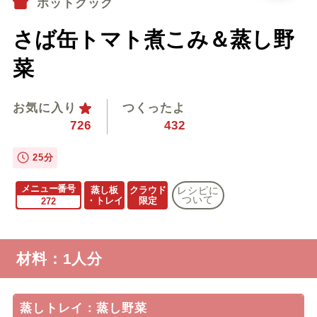
ホットクック
さば缶トマト煮こみ＆蒸し野
菜
お気に入り
つくったよ
726
432
25分
メニュー番号
蒸し板
クラウド
レシピに
ついて
・トレイ
限定
272
材料：1人分
蒸しトレイ：蒸し野菜