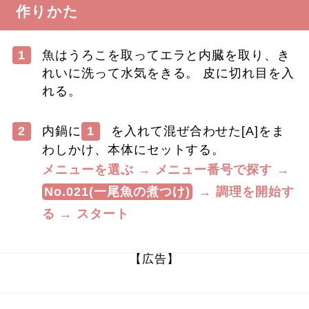
作りかた
1
魚はうろこを取ってエラと内臓を取り、き
れいに洗って水気をきる。 皮に切れ目を入
れる。
2
内鍋に
1
を入れて混ぜ合わせた[A]をま
わしかけ、本体にセットする。
メニューを選ぶ → メニュー番号で探す →
No.021(一尾魚の煮つけ)
→ 調理を開始す
る → スタート
【広告】