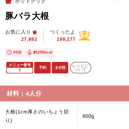
ホットクック
豚バラ大根
お気に入り
つくったよ
27,883
199,277
20分
約290kcal
メニュー番号
レシピに
予約
まぜ技
ついて
5
材料：4人分
大根(1cm厚さのいちょう切
600g
り)