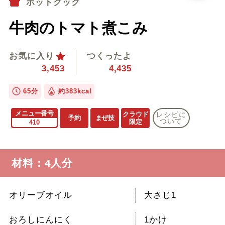
ホットクック
牛肉のトマト煮こみ
お気に入り
つくったよ
3,453
4,435
65分
約383kcal
メニュー番号
クラウド
レシピに
予約
まぜ技
ついて
限定
410
材料：4人分
オリーブオイル
大さじ1
おろしにんにく
1かけ