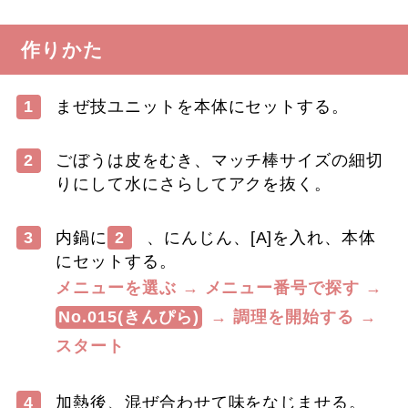
作りかた
1
まぜ技ユニットを本体にセットする。
2
ごぼうは皮をむき、マッチ棒サイズの細切
りにして水にさらしてアクを抜く。
3
内鍋に
2
、にんじん、[A]を入れ、本体
にセットする。
メニューを選ぶ → メニュー番号で探す →
No.015(きんぴら)
→ 調理を開始する →
スタート
4
加熱後、混ぜ合わせて味をなじませる。