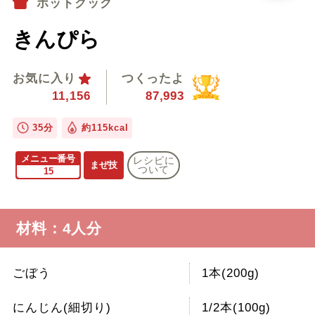
ホットクック
きんぴら
お気に入り
つくったよ
11,156
87,993
35分
約115kcal
メニュー番号
レシピに
まぜ技
ついて
15
材料：4人分
ごぼう
1本(200g)
にんじん(細切り)
1/2本(100g)