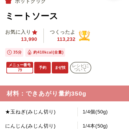
ホットクック
ミートソース
お気に入り
つくったよ
13,990
113,232
35分
約410kcal(全量)
メニュー番号
レシピに
予約
まぜ技
ついて
79
材料：できあがり量約350g
★玉ねぎ(みじん切り)
1/4個(50g)
にんじん(みじん切り)
1/4本(50g)