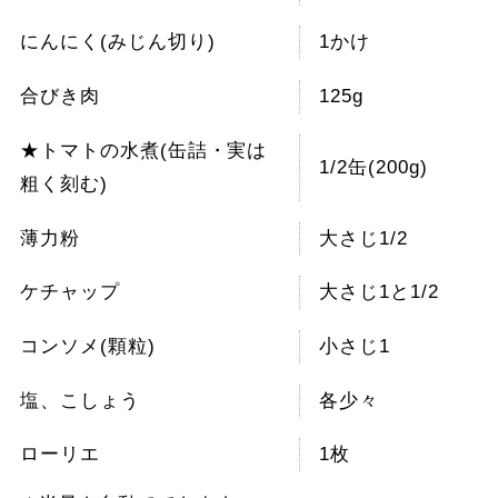
にんにく(みじん切り)
1かけ
合びき肉
125g
★トマトの水煮(缶詰・実は
1/2缶(200g)
粗く刻む)
薄力粉
大さじ1/2
ケチャップ
大さじ1と1/2
コンソメ(顆粒)
小さじ1
塩、こしょう
各少々
ローリエ
1枚