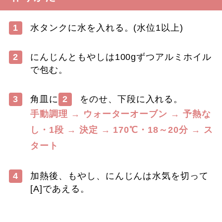
1
水タンクに水を入れる。(水位1以上)
2
にんじんともやしは100gずつアルミホイル
で包む。
3
角皿に
2
をのせ、下段に入れる。
手動調理 → ウォーターオーブン → 予熱な
し・1段 → 決定 → 170℃・18～20分 → ス
タート
4
加熱後、もやし、にんじんは水気を切って
[A]であえる。