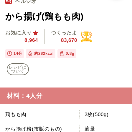
ヘルシオ
から揚げ(鶏もも肉)
お気に入り
つくったよ
8,964
83,670
14分
約282kcal
0.8g
レシピに
ついて
材料：4人分
鶏もも肉
2枚(500g)
から揚げ粉(市販のもの)
適量