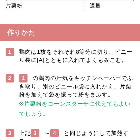
片栗粉
適量
作りかた
1
鶏肉は1枚をそれぞれ8等分に切り、ビニー
ル袋に[A]とともに入れてよくもみこむ。
2
1
の鶏肉の汁気をキッチンペーパーでふ
き取り、別のビニール袋に入れかえ、片栗
粉を加えて袋を振って粉をまぶす。
※片栗粉をコーンスターチに代えてもよい
でしょう。
3
上記
3
～
4
と同じようにして加熱す