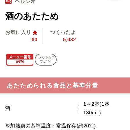
ヘルシオ
酒のあたため
お気に入り
つくったよ
60
5,032
メニュー番号
レシピに
ついて
0974
あたためられる食品と基準分量
1～2本(1本
酒
180mL)
※加熱前の基準温度：常温保存(約20℃)