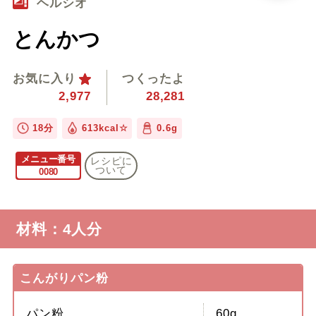
ヘルシオ
とんかつ
お気に入り
つくったよ
2,977
28,281
18分
613kcal☆
0.6g
メニュー番号
レシピに
ついて
0080
材料：4人分
こんがりパン粉
パン粉
60g